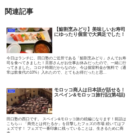
関連記事
【鮨割烹みどり】美味しいお寿司
日記
にゆったり個室で大満足でした！
今日はランチに、田口塾のご近所である「鮨割烹みどり」さんでお寿
司を食べてきました！旦那さんがお仕事お休みだったので、一緒に行
ってきました。コロナ時期だからなのか、今は個室料金が無料で（通
常は飲食代の10%）入れたので、とてもお得だったと思...
モロッコ商人は日本語が話せる！
日記
スペイン&モロッコ旅行記(第4話)
田口塾の西口です。 スペイン&モロッコ旅の続編になります！前話は
こちら↓↓ 「商売とは何たるか」を目撃したフェズの市場 続いてはフ
ェズです！ フェズで一番印象に残っていることは、生きるために商