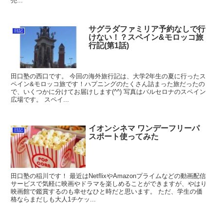
売...
サグラダファミリア予約なしで行
日記
けない！？スペイン&モロッコ旅
行記(第1話)
田口塾の西口です。 今回の海外旅行記は、大学2年生の夏に行ったス
ペイン&モロッコ旅です！ハプニングのたくさん詰まった旅だったの
で、いくつかに分けてお届けします(^^) 写真はバルセロナのスペイン
広場です。 スペイ...
イオンシネマ ワンデーフリーパ
日記
スポート使ってみた
田口塾の稲川です！ 最近はNetflixやAmazonプライムなどの動画配信
サービスで気軽に映画やドラマを楽しめることができますが、やはり
映画館で鑑賞するのも幸せなひと時だと思います。 ただ、学生の価
格ならまだしも大人1チケッ...