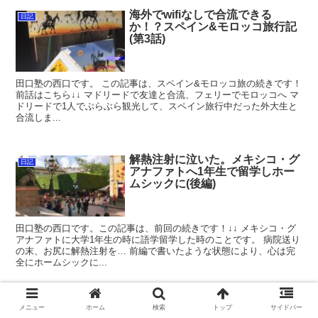
海外でwifiなしで合流できる
日記
か！？スペイン&モロッコ旅行記
(第3話)
田口塾の西口です。 この記事は、スペイン&モロッコ旅の続きです！
前話はこちら↓↓ マドリードで友達と合流、フェリーでモロッコへ マ
ドリードで1人でぶらぶら観光して、スペイン旅行中だった外大生と
合流しま...
解熱注射に泣いた。メキシコ・グ
日記
アナファトへ1年生で留学しホー
ムシックに(後編)
田口塾の西口です。この記事は、前回の続きです！↓↓ メキシコ・グ
アナファトに大学1年生の時に語学留学した時のことです。 病院送り
の末、お尻に解熱注射を… 前編で書いたような状態により、心は完
全にホームシックに...
スポンサーリンク
メニュー
ホーム
検索
トップ
サイドバー