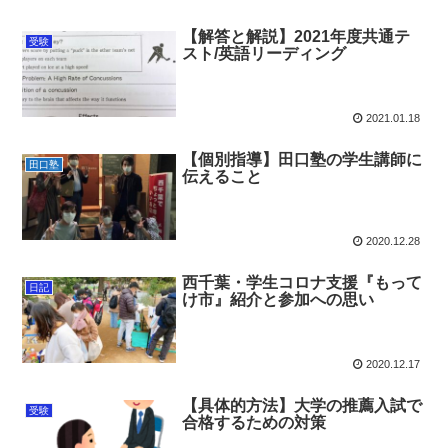
【解答と解説】2021年度共通テ
受験
スト/英語リーディング
2021.01.18
【個別指導】田口塾の学生講師に
田口塾
伝えること
2020.12.28
西千葉・学生コロナ支援『もって
日記
け市』紹介と参加への思い
2020.12.17
【具体的方法】大学の推薦入試で
受験
合格するための対策