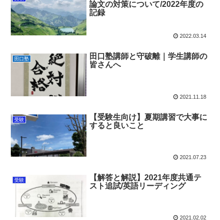
論文の対策について/2022年度の
記録
2022.03.14
田口塾講師と守破離｜学生講師の
田口塾
皆さんへ
2021.11.18
【受験生向け】夏期講習で大事に
受験
すると良いこと
2021.07.23
【解答と解説】2021年度共通テ
受験
スト追試/英語リーディング
2021.02.02