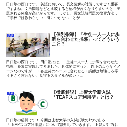
田口塾の西口です。 英語において、長文読解の対策ってすごく重要
ですよね。文法問題などと比較すると配点が高くなりやすいのと、出
題される頻度が高いからです。 しかし、長文読解問題の復習方法っ
て学校では教わらない・身につかないことが...
【個別指導】「生徒一人一人に歩
受験
調を合わせた指導」ってどういう
こと？
田口塾の西口です。 田口塾では、「生徒一人一人に歩調を合わせた
指導」を常に実践してきました。具体的に言うと、以下のようなイメ
ージなのですが… ・各生徒のペースに合わせる・講師は勉強しろ等
うるさく言わない、見守るスタイルが多い・...
【徹底解説】上智大学新入試
受験
「TEAPスコア利用型」とは？
田口塾の稲川です！ 今回は上智大学の入試試験の1つである、
「TEAPスコア利用型」について説明していきます。 上智大学では、