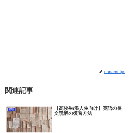
nanami-tps
関連記事
【高校生/浪人生向け】英語の長
受験
文読解の復習方法