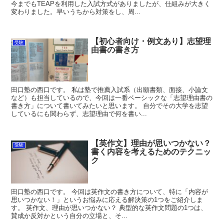
今までもTEAPを利用した入試方式がありましたが、仕組みが大きく
変わりました。早いうちから対策をし、周...
【初心者向け・例文あり】志望理
受験
由書の書き方
田口塾の西口です。 私は塾で推薦入試系（出願書類、面接、小論文
など）も担当しているので、今回は一番ベーシックな「志望理由書の
書き方」について書いてみたいと思います。 自分でその大学を志望
しているにも関わらず、志望理由で何を書い...
【英作文】理由が思いつかない？
受験
書く内容を考えるためのテクニッ
ク
田口塾の西口です。 今回は英作文の書き方について、特に「内容が
思いつかない！」というお悩みに応える解決策の1つをご紹介しま
す。 英作文、理由が思いつかない？ 典型的な英作文問題の1つは、
賛成か反対かという自分の立場と、そ...