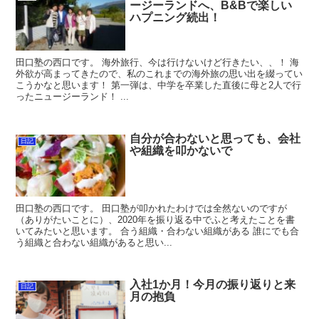
ージーランドへ、B&Bで楽しい
ハプニング続出！
田口塾の西口です。 海外旅行、今は行けないけど行きたい、、！ 海
外欲が高まってきたので、私のこれまでの海外旅の思い出を綴ってい
こうかなと思います！ 第一弾は、中学を卒業した直後に母と2人で行
ったニュージーランド！ ...
自分が合わないと思っても、会社
日記
や組織を叩かないで
田口塾の西口です。 田口塾が叩かれたわけでは全然ないのですが
（ありがたいことに）、2020年を振り返る中でふと考えたことを書
いてみたいと思います。 合う組織・合わない組織がある 誰にでも合
う組織と合わない組織があると思い...
入社1か月！今月の振り返りと来
日記
月の抱負