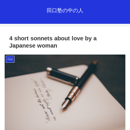
田口塾の中の人
4 short sonnets about love by a
Japanese woman
日記