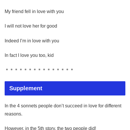
My friend fell in love with you
I will not love her for good
Indeed I’m in love with you
In fact I love you too, kid
＊＊＊＊＊＊＊＊＊＊＊＊＊＊＊
Supplement
In the 4 sonnets people don’t succeed in love for different
reasons.
However, in the 5th story, the two people did!