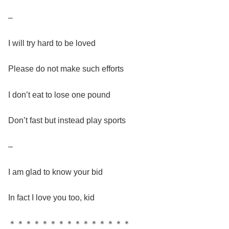
–
I will try hard to be loved
Please do not make such efforts
I don’t eat to lose one pound
Don’t fast but instead play sports
–
I am glad to know your bid
In fact I love you too, kid
＊＊＊＊＊＊＊＊＊＊＊＊＊＊＊