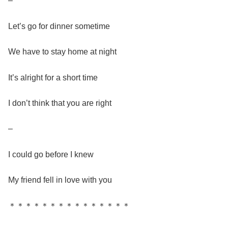
–
Let’s go for dinner sometime
We have to stay home at night
It’s alright for a short time
I don’t think that you are right
–
I could go before I knew
My friend fell in love with you
＊＊＊＊＊＊＊＊＊＊＊＊＊＊＊