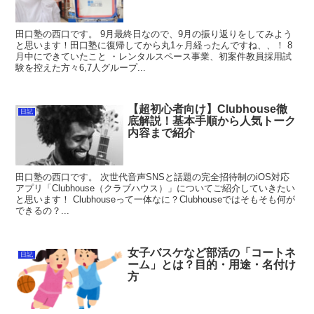
田口塾の西口です。 9月最終日なので、9月の振り返りをしてみよう
と思います！田口塾に復帰してから丸1ヶ月経ったんですね、、！ 8
月中にできていたこと ・レンタルスペース事業、初案件教員採用試
験を控えた方々6,7人グループ...
【超初心者向け】Clubhouse徹
日記
底解説！基本手順から人気トーク
内容まで紹介
田口塾の西口です。 次世代音声SNSと話題の完全招待制のiOS対応
アプリ「Clubhouse（クラブハウス）」についてご紹介していきたい
と思います！ Clubhouseって一体なに？Clubhouseではそもそも何が
できるの？...
女子バスケなど部活の「コートネ
日記
ーム」とは？目的・用途・名付け
方