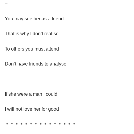
–
You may see her as a friend
That is why I don’t realise
To others you must attend
Don’t have friends to analyse
–
If she were a man I could
I will not love her for good
＊＊＊＊＊＊＊＊＊＊＊＊＊＊＊