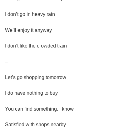
I don’t go in heavy rain
We’ll enjoy it anyway
I don’t like the crowded train
–
Let’s go shopping tomorrow
I do have nothing to buy
You can find something, I know
Satisfied with shops nearby