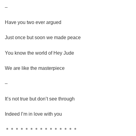
–
Have you two ever argued
Just once but soon we made peace
You know the world of Hey Jude
We are like the masterpiece
–
It’s not true but don’t see through
Indeed I’m in love with you
＊＊＊＊＊＊＊＊＊＊＊＊＊＊＊