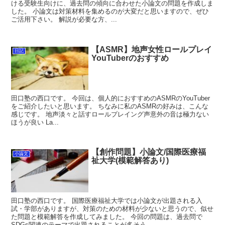
ける受験生向けに、過去問の傾向に合わせた小論文の問題を作成しま
した。 小論文は対策材料を集めるのが大変だと思いますので、ぜひ
ご活用下さい。 解説が必要な方、...
【ASMR】地声女性ロールプレイ
日記
YouTuberのおすすめ
田口塾の西口です。 今回は、個人的におすすめのASMRのYouTuber
をご紹介したいと思います。 ちなみに私のASMRの好みは、こんな
感じです。 地声淡々と話すロールプレイング声意外の音は極力ない
ほうが良い La...
【創作問題】小論文/国際医療福
小論文
祉大学(模範解答あり)
田口塾の西口です。 国際医療福祉大学では小論文が出題される入
試・学部がありますが、対策のための材料が少ないと思うので、似せ
た問題と模範解答を作成してみました。 今回の問題は、過去問で
SDGs関連のテーマで出題されることが多そう...