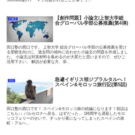
【創作問題】小論文/上智大学総
小論文
合グローバル学部公募推薦(第4弾)
田口塾の西口です。 上智大学 総合グローバル学部の公募推薦を受け
る受験生向けに、過去問の傾向に合わせた小論文の問題を作成しまし
た。 小論文は対策材料を集めるのが大変だと思いますので、ぜひご
活用下さい。 解説が必要な方、添...
急遽イギリス領ジブラルタルへ！
日記
スペイン&モロッコ旅行記(第5話)
田口塾の西口です！ スペイン&モロッコ旅の続編になります！前話は
こちら↓↓ バルセロナへ戻る、はずだった… 1時間半も遅延したモロ
ッコフェリーのせいで、すっかり夜になってしまったスペインの港
町・アルヘ...