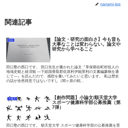
nanami-tps
関連記事
【論文・研究の面白さ】今も昔も
日記
大事なことは変わらない。論文や
研究から学べること
田口塾の西口です。 田口先生が書かれた論文『享保期在町村役人の
地域史観と経済観 ―下総国香取郡佐原村伊能景利の文書編纂物を通
じて―』を読んだので、感想を書いてみたいと思います。 私は歴史
の話が全然得意ではないですし（関ヶ原の戦...
【創作問題】小論文/順天堂大学
小論文
スポーツ健康科学部公募推薦（第
7弾）
田口塾の西口です。 順天堂大学 スポーツ健康科学部の公募推薦を受